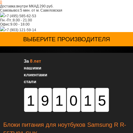
0
Доставка:
внутри МКАД 290 руб.
Самовывоз:
5 мин. от м. Савеловская
+7 (495) 585-62-53
Пн.-Пт.:
8.00 - 21.00
Офис:
9.00 - 18.00
+7 (903) 121-59-14
ВЫБЕРИТЕ ПРОИЗВОДИТЕЛЯ
За
8 лет
нашими
клиентами
стали
191015
Блоки питания для ноутбуков Samsung R R-