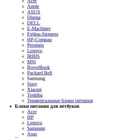
Acer
Apple
ASUS
Digma
DELL
E-Machines
Fujitsu-Siemens
HP-Compaq
Prestigio
Lenovo
IRBIS
MSI
RoverBook
Packard Bell
Samsung
Sony
Xiaomi
Toshiba
Универсальные блоки питания
Блоки питания для нетбуков
Acer
HP
Lenovo
Samsung
Asus