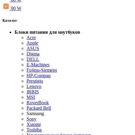
90 W
Каталог
Блоки питания для ноутбуков
Acer
Apple
ASUS
Digma
DELL
E-Machines
Fujitsu-Siemens
HP-Compaq
Prestigio
Lenovo
IRBIS
MSI
RoverBook
Packard Bell
Samsung
Sony
Xiaomi
Toshiba