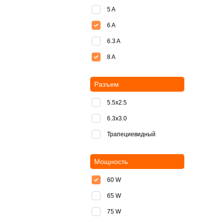
5 A
6 A
6.3 A
8 A
Разъем
5.5x2.5
6.3x3.0
Трапециевидный
Мощность
60 W
65 W
75 W