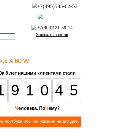
+7(495)585-62-53
пн-пт с 8:00 до 21:00
офис с 9:00 до 17:00
+7(903)121-59-14
Заказать звонок
A,8 A 60 W
За 8 лет нашими клиентами стали
191045
Ч
еловека. По
Ч
ему?
ь ноутбука обычно указана на его дне.