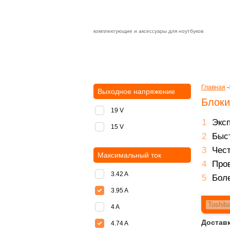
комплектующие и аксессуары для ноутбуков
Зарядные устройства с быстрой дост
доставка
оплата
Главная
-
Выходное напряжение
Блоки
19 V
Экс
15 V
Быст
Чест
Максимальный ток
Пров
3.42 A
Боле
3.95 A
4 A
Доставк
4.74 A