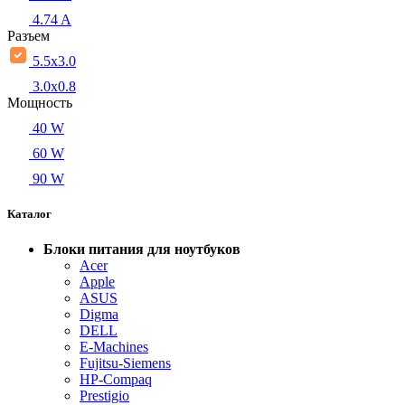
4.74 A
Разъем
5.5x3.0
3.0x0.8
Мощность
40 W
60 W
90 W
Каталог
Блоки питания для ноутбуков
Acer
Apple
ASUS
Digma
DELL
E-Machines
Fujitsu-Siemens
HP-Compaq
Prestigio