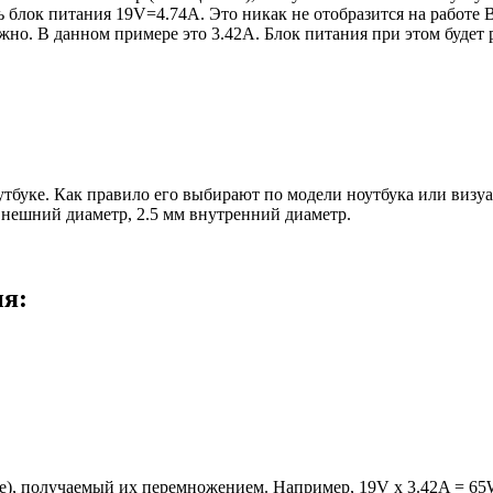
блок питания 19V=4.74A. Это никак не отобразится на работе В
но. В данном примере это 3.42А. Блок питания при этом будет 
оутбуке. Как правило его выбирают по модели ноутбука или виз
 внешний диаметр, 2.5 мм внутренний диаметр.
ия:
е), получаемый их перемножением. Например, 19V x 3.42A = 65