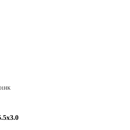
S01HK
.5x3.0